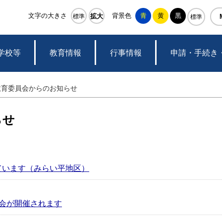
つくばみらい市教
文字の大きさ
背景色
青
黄
黒
拡大
標準
標準
学校等
教育情報
行事情報
申請・手続き
教育委員会からのお知らせ
らせ
ています（みらい平地区）
会が開催されます