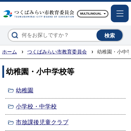
つくば
MULTILINGUAL
ホーム
つくばみらい市教育委員会
幼稚園・小中
幼稚園・小中学校等
幼稚園
小学校・中学校
市放課後児童クラブ