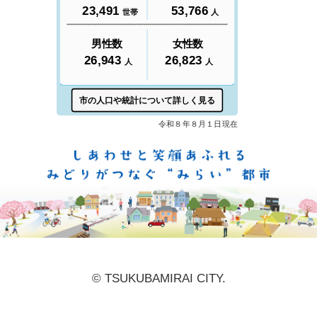
しあ
© TSUKUBAMIRAI CITY.