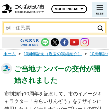
MUITILINGUAL
ホーム
>
10周年記念（過去の実績紹介）
>
10周年記
ご当地ナンバーの交付が開
始されました
市制施行10周年を記念して、市のイメージキ
ャラクター「みらいりんぞう」をデザインに
使用したオリジナルナンバープレートの交付