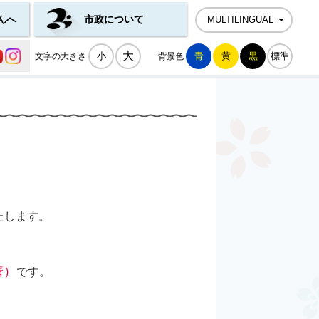
んへ
市政について
MULTILINGUAL
公式SNS一覧
大
小
青
黄
黒
標準
文字の大きさ
背景色
たします。
着）
です。