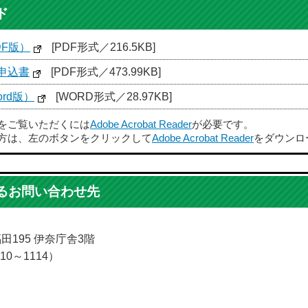
ド
F版）
[PDF形式／216.5KB]
申込書
[PDF形式／473.99KB]
rd版）
[WORD形式／28.97KB]
ルをご覧いただくには
Adobe Acrobat Reader
が必要です。
方は、左のボタンをクリックして
Adobe Acrobat Reader
をダウンロ
るお問い合わせ先
福田195 伊奈庁舎3階
10～1114）