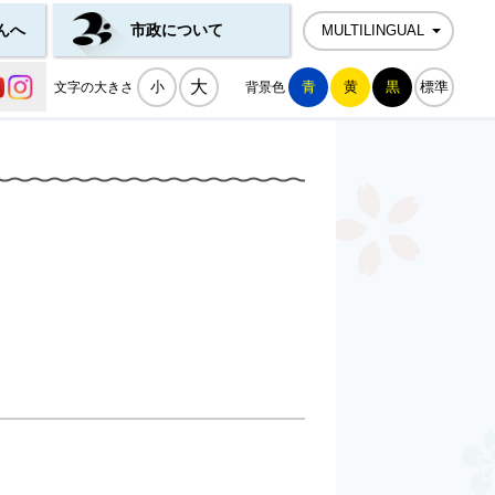
んへ
市政について
MULTILINGUAL
公式SNS一覧
大
小
青
黄
黒
標準
文字の大きさ
背景色