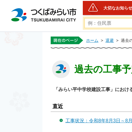
大切なお知ら
つくばみらい市公式ホー
ホーム
>
退避
>
過去
過去の工事予
「みらい平中学校建設工事」におけ
直近
工事状況：令和8年8月3日～8月