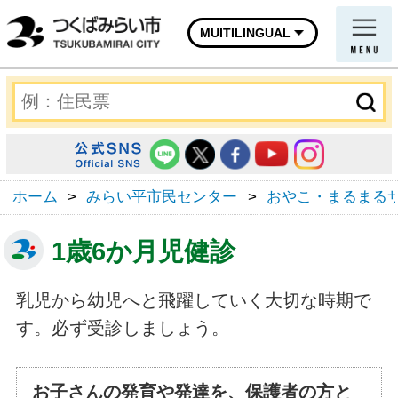
MUITILINGUAL
ホーム
>
みらい平市民センター
>
おやこ・まるまる
1歳6か月児健診
乳児から幼児へと飛躍していく大切な時期で
す。必ず受診しましょう。
お子さんの発育や発達を、保護者の方と