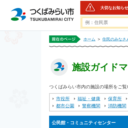
大切なお知ら
つくばみらい市公式ホー
ホーム
>
住民のみなさ
施設ガイド
つくばみらい市内の施設の場所をご覧
市役所
福祉・健康
保育所
都市公園
警察機関
消防機関
公民館・コミュニティセンター