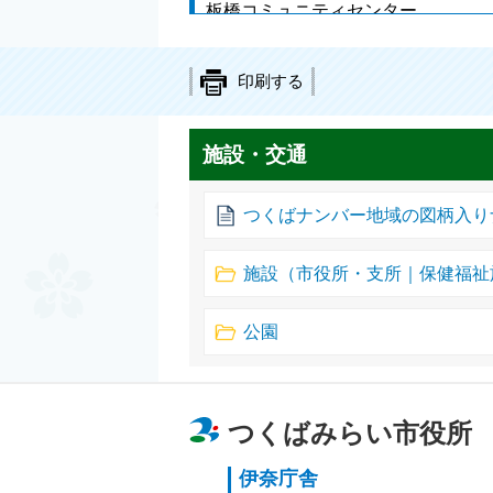
板橋コミュニティセンター
谷井田コミュニティセンター
印刷する
高齢者センター
施設・交通
つくばみらい市立伊奈公民館
つくばみらい市立谷和原公民館
つくばナンバー地域の図柄入り
つくばみらい市立谷井田コミュニテ
ィセンター
施設（市役所・支所｜保健福祉
つくばみらい市立板橋コミュニティ
公園
センター
つくばみらい市立小絹コミュニティ
センター
つくばみらい市役所
つくばみらい市立みらい平コミュニ
伊奈庁舎
ティセンター