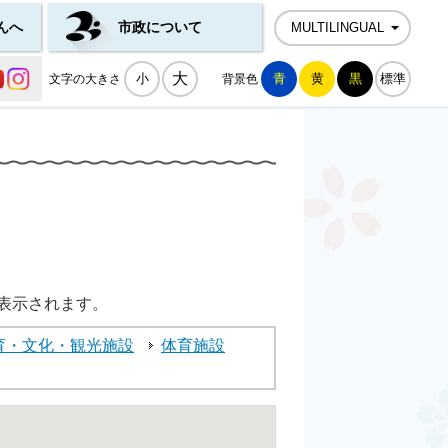
んへ
市政について
MULTILINGUAL
公式SNS一覧
大
小
青
黄
黒
標準
文字の大きさ
背景色
表示されます。
育・文化・観光施設
体育施設