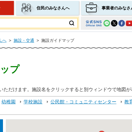
せ
住民のみなさんへ
事業者のみなさ
ムページ
んへ
>
施設・交通
>
施設ガイドマップ
マップ
いただけます。施設名をクリックすると別ウィンドウで地図が
幼稚園
学校施設
公民館・コミュニティセンター
教