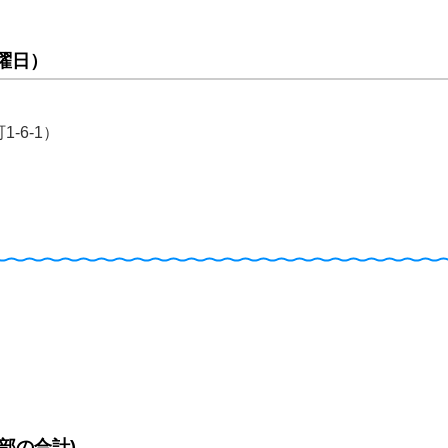
曜日）
-6-1）
部の合計)