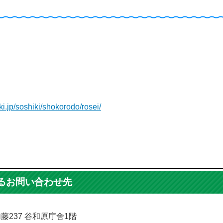
ki.jp/soshiki/shokorodo/rosei/
るお問い合わせ先
加藤237 谷和原庁舎1階