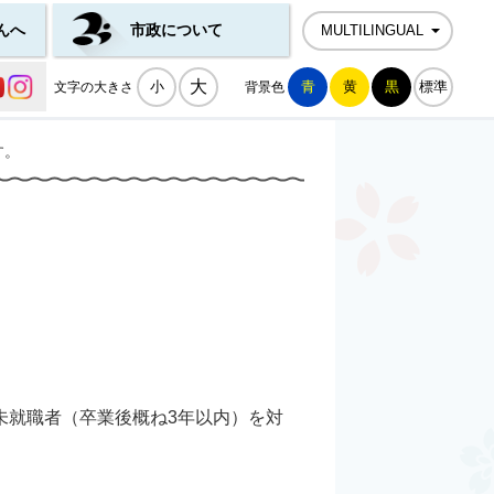
んへ
市政について
MULTILINGUAL
公式SNS一覧
大
小
青
黄
黒
標準
文字の大きさ
背景色
す。
。
未就職者（卒業後概ね3年以内）を対