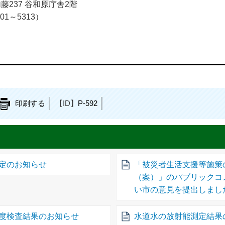
加藤237 谷和原庁舎2階
01～5313）
印刷する
【ID】
P-592
定のお知らせ
「被災者生活支援等施策
（案）」のパブリックコ
い市の意見を提出しまし
度検査結果のお知らせ
水道水の放射能測定結果