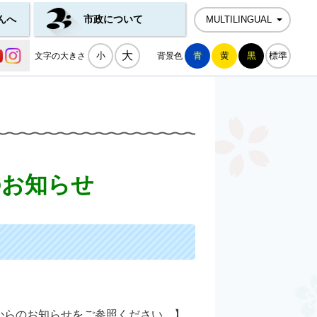
んへ
市政について
MULTILINGUAL
公式SNS一覧
大
小
青
黄
黒
標準
文字の大きさ
背景色
のお知らせ
からのお知らせをご参照ください。】