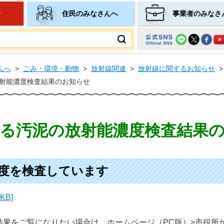
せ
住民のみなさんへ
事業者のみなさ
ムページ
んへ
>
ごみ・環境・動物
>
放射線関連
>
放射線に関するお知らせ
>
射能濃度検査結果のお知らせ
る汚泥の放射能濃度検査結果
度を検査しています
KB]
結果をご覧になりたい場合は、ホームページ（PC版）>市役所