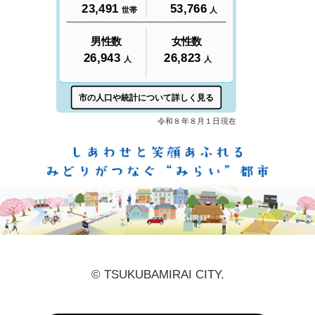
しあ
© TSUKUBAMIRAI CITY.