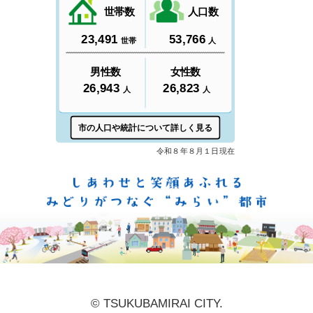
しあ
© TSUKUBAMIRAI CITY.