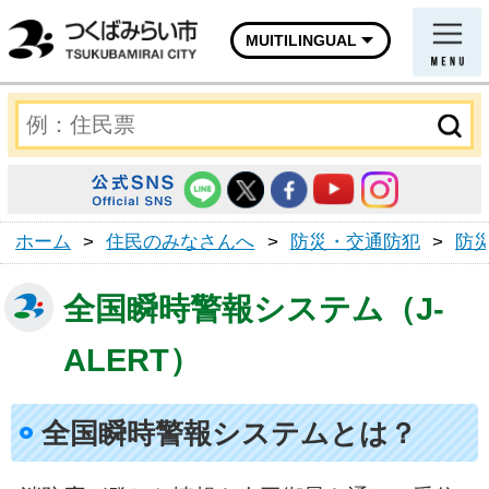
MUITILINGUAL
ホーム
>
住民のみなさんへ
>
防災・交通防犯
>
防
全国瞬時警報システム（J-
ALERT）
全国瞬時警報システムとは？