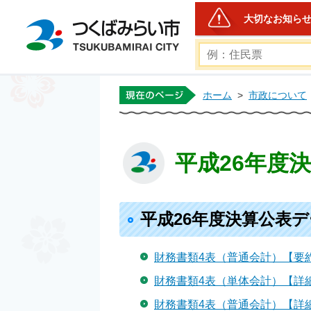
大切なお知ら
つくばみらい市公式ホー
ホーム
>
市政について
平成26年度
平成26年度決算公表
財務書類4表（普通会計）【要
財務書類4表（単体会計）【詳
財務書類4表（普通会計）【詳