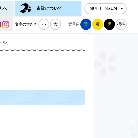
んへ
市政について
MULTILINGUAL
公式SNS一覧
大
小
青
黄
黒
標準
文字の大きさ
背景色
デル）