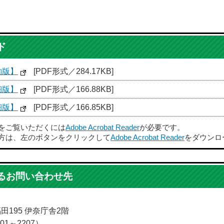
ド
約版】
[PDF形式／284.17KB]
細版】
[PDF形式／166.88KB]
細版】
[PDF形式／166.85KB]
ルをご覧いただくには
Adobe Acrobat Reader
が必要です。
方は、左のボタンをクリックして
Adobe Acrobat Reader
をダウンロ
るお問い合わせ先
福田195 伊奈庁舎2階
01～2207）