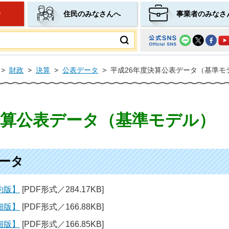
せ
住民のみなさんへ
事業者のみなさ
ムページ
>
財政
>
決算
>
公表データ
>
平成26年度決算公表データ（基準モ
決算公表データ（基準モデル）
データ
約版】
[PDF形式／284.17KB]
細版】
[PDF形式／166.88KB]
細版】
[PDF形式／166.85KB]