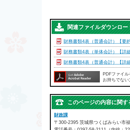
関連ファイルダウンロー
財務書類4表（普通会計）【要
財務書類4表（単体会計）【詳
財務書類4表（普通会計）【詳
PDFファイ
お持ちでない
このページの内容に関す
財政課
〒300-2395 茨城県つくばみらい市
電話番号：0297-58-2111（内線：22