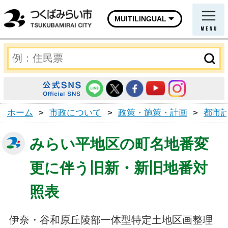
MUITILINGUAL
ホーム
>
市政について
>
政策・施策・計画
>
都市
みらい平地区の町名地番変
更に伴う旧新・新旧地番対
照表
伊奈・谷和原丘陵部一体型特定土地区画整理