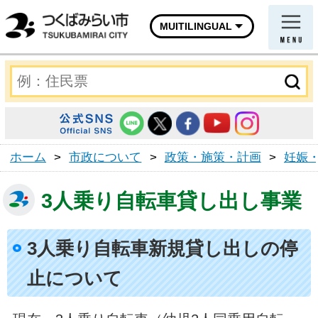
MUITILINGUAL
ホーム
>
市政について
>
政策・施策・計画
>
妊娠
3人乗り自転車貸し出し事業
3人乗り自転車新規貸し出しの停
止について