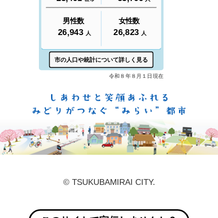
しあ
© TSUKUBAMIRAI CITY.