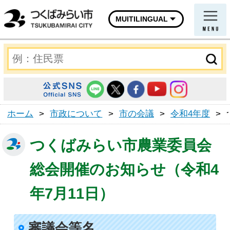
MUITILINGUAL
ホーム
>
市政について
>
市の会議
>
令和4年度
>
つくばみらい市農業委員会
総会開催のお知らせ（令和4
年7月11日）
審議会等名