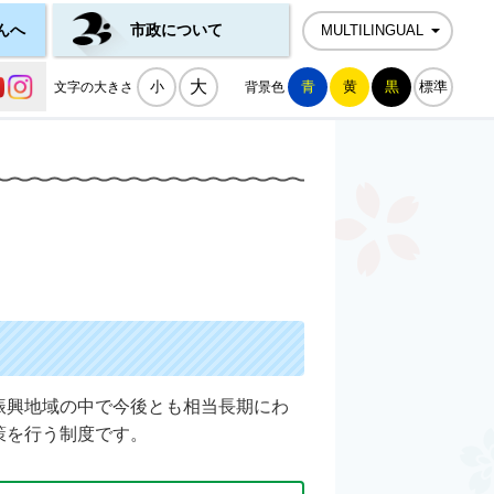
んへ
市政について
MULTILINGUAL
公式SNS一覧
大
小
青
黄
黒
標準
文字の大きさ
背景色
振興地域の中で今後とも相当長期にわ
策を行う制度です。