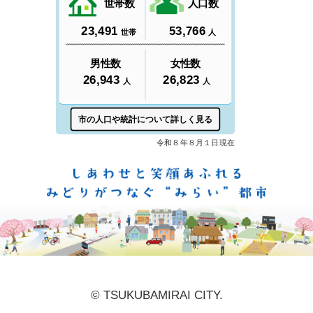
しあ
© TSUKUBAMIRAI CITY.