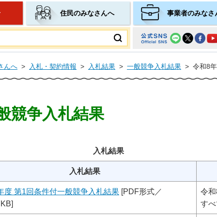
せ
住民のみなさんへ
事業者のみなさ
ムページ
さんへ
>
入札・契約情報
>
入札結果
>
一般競争入札結果
>
令和8
一般競争入札結果
入札結果
入札結果
年度 第1回条件付一般競争入札結果
[PDF形式／
令和
7KB]
すべ