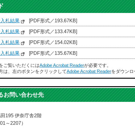
ド
争入札結果
[PDF形式／193.67KB]
争入札結果
[PDF形式／133.47KB]
争入札結果
[PDF形式／154.02KB]
争入札結果
[PDF形式／135.67KB]
ルをご覧いただくには
Adobe Acrobat Reader
が必要です。
方は、左のボタンをクリックして
Adobe Acrobat Reader
をダウンロ
るお問い合わせ先
福田195 伊奈庁舎2階
01～2207）