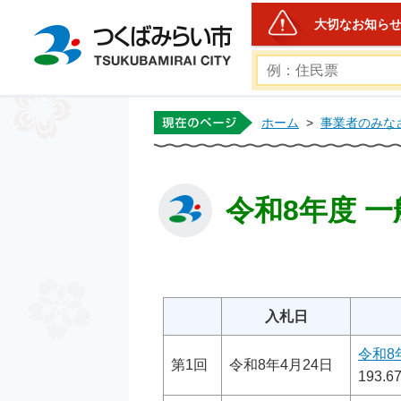
大切なお知ら
つくばみらい市公式ホー
ホーム
>
事業者のみな
令和8年度 
入札日
令和8
第1回
令和8年4月24日
193.6