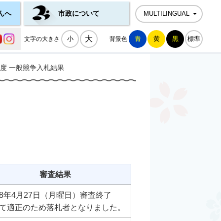
んへ
市政について
MULTILINGUAL
公式SNS一覧
大
小
青
黄
黒
標準
文字の大きさ
背景色
年度 一般競争入札結果
審査結果
8年4月27日（月曜日）審査終了
て適正のため落札者となりました。