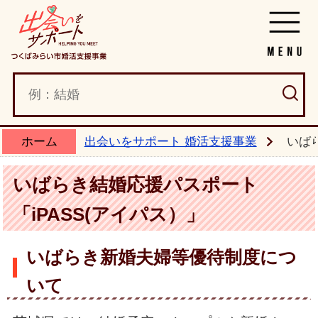
ホーム
出会いをサポート 婚活支援事業
いば
いばらき結婚応援パスポート
「iPASS(アイパス）」
いばらき新婚夫婦等優待制度につ
いて