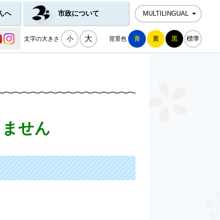
んへ
市政について
MULTILINGUAL
公式SNS一覧
大
小
青
黄
黒
標準
文字の大きさ
背景色
きません