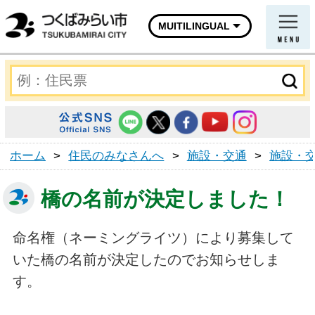
MUITILINGUAL
ホーム
>
住民のみなさんへ
>
施設・交通
>
施設・
橋の名前が決定しました！
命名権（ネーミングライツ）により募集して
いた橋の名前が決定したのでお知らせしま
す。