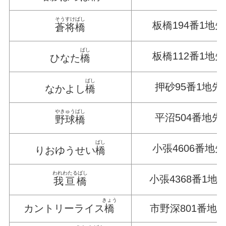
そうすけばし
板橋194番1地先
蒼将橋
ばし
板橋112番1地先
ひなた
橋
ばし
押砂95番1地先
なかよし
橋
やきゅうばし
平沼504番地先
野球橋
ばし
小張4606番地先
りおゆうせい
橋
われわたるばし
小張4368番1地
我亘橋
きょう
カントリーライス
橋
市野深801番地