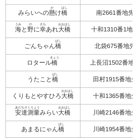
か
はし
みらいへの
懸
け
橋
南2661番地先
うみ
の
さち
おおはし
海
と
野
に
幸
あれ
大橋
十和1310番1地
ばし
ごんちゃん
橋
北袋675番地先
きょう
ロタール
橋
上長沼1502番地
ばし
うたこと
橋
田村1915番地先
おおはし
くりもとやすひろ
大橋
十和1365番地先
あだちそくりょう
おおはし
安達測量
みらい
大橋
川崎2146番地先
ばし
あまるにゃん
橋
川崎1954番地先