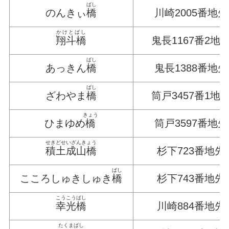
ばし
のんきぃ
橋
川崎2005番地先
かけとばし
翔斗橋
鬼長1167番2地
ばし
あっきん
橋
鬼長1388番地先
ばし
ざわやま
橋
筒戸3457番1地
きょう
ひまゆめ
橋
筒戸3597番地先
せきどせいざんきょう
積土成山橋
杉下723番地先
ばし
こころしゅきしゅき
橋
杉下743番地先
こうこうばし
幸光橋
川崎884番地先
たくまばし