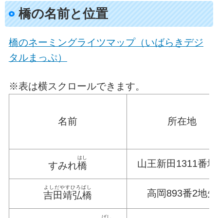
橋の名前と位置
橋のネーミングライツマップ（いばらきデジ
タルまっぷ）
※表は横スクロールできます。
名前
所在地
はし
山王新田1311番
すみれ
橋
よしだやすひろばし
高岡893番2地先
吉田靖弘橋
ばし