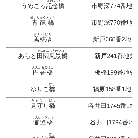
きねんばし
うめころ
記念橋
市野深774番地
せいりゅうきょう
青龍橋
市野深770番地
よしほばし
善穂橋
新戸668番2地先
でんえんふうけいばし
あらと
田園風景橋
新戸241番地先
えんかおるはし
円香橋
板橋199番地先
ばし
ゆりこ
橋
福原158番1地先
みまも
ばし
見守
り
橋
谷井田1745番1地
しんぼうきょう
信望橋
谷井田1794番地
ばし