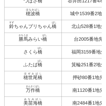
つばさ
橋
谷井田1217番4地
ほなみばし
穂波橋
城中1539番2地
すず
ばし
鈴
ちゃんブリちゃん
橋
北山528番1地先
かちうま
ばし
勝馬
みらい
橋
台2005番地先
ばし
さくら
橋
福岡3159番地先
ばし
ふたば
橋
箕輪251番2地先
ほぜおばし
穂世尾橋
押砂80番1地先
まんさくばし
万作橋
南1120番1地先
みなみばし
美苗海橋
南2484番1地先