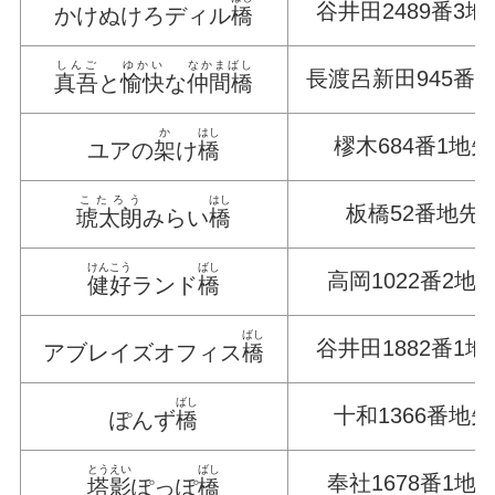
谷井田2489番3地
かけぬけろディル
橋
しんご
ゆかい
なかまばし
長渡呂新田945番
真吾
と
愉快
な
仲間橋
か
はし
樛木684番1地先
ユアの
架
け
橋
こたろう
はし
板橋52番地先
琥太朗
みらい
橋
けんこう
ばし
高岡1022番2地
健好
ランド
橋
ばし
谷井田1882番1地
アブレイズオフィス
橋
ばし
十和1366番地先
ぽんず
橋
とうえい
ばし
奉社1678番1地
塔影
ぽっぽ
橋