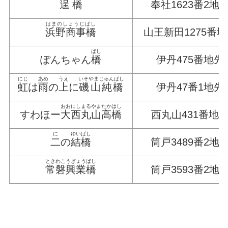
逞橋
奉社1623番2地
はまのしょうじばし
浜野商事橋
山王新田1275番
ばし
ぽんちゃん
橋
伊丹475番地先
にじ
あめ
うえ
いそやまじゅんばし
虹
は
雨
の
上
に
磯山純橋
伊丹47番1地先
おおにしまるやまたかはし
すわほー
大西丸山高橋
西丸山431番地
に
ゆいばし
二
の
結橋
筒戸3489番2地
ときわこうぎょうばし
常磐興業橋
筒戸3593番2地