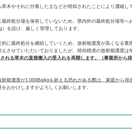
る草木やそれに付着した土などが焼却されたことにより濃縮し
に最終処分場を保有していないため、県内外の最終処分場等へ
/kg）を設け、厳しく管理しております。
的に最終処分を継続していくため、放射能濃度が高くなる要
控えさせていただいておりましたが、焼却残渣の放射能濃度は
排出される草木の直接搬入の受入れを再開します。（事業所から
射能濃度が1,000Bq/kgを超える恐れがある際は、家庭か
惑をおかけしますがよろしくお願いします。