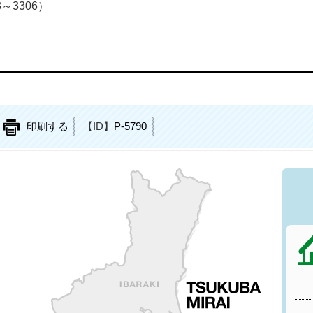
3～3306）
印刷する
【ID】
P-5790