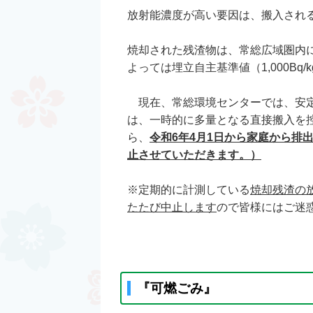
放射能濃度が高い要因は、搬入され
焼却された残渣物は、常総広域圏内
よっては埋立自主基準値（1,000Bq
現在、常総環境センターでは、安定
は、一時的に多量となる直接搬入を
ら、
令和6年4月1日から家庭から
止させていただきます。）
※定期的に計測している
焼却残渣の放
たたび中止します
ので皆様にはご迷
『可燃ごみ』