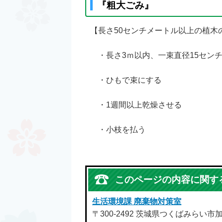
『粗大ごみ』
【長さ50センチメートル以上の植木
・長さ3ｍ以内、一束直径15セン
・ひもで束にする
・1週間以上乾燥させる
・小枝を払う
このページの内容に関す
生活環境課 廃棄物対策室
〒300-2492 茨城県つくばみらい市