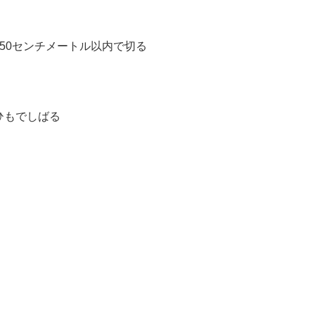
50センチメートル以内で切る
せる
ひもでしばる