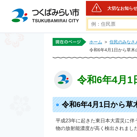
大切なお知ら
つくばみらい市公式ホー
ホーム
>
住民のみなさ
令和6年4月1日から草
令和6年4月
令和6年4月1日から
平成23年に起きた東日本大震災に
物の放射能濃度が高く検出されまし