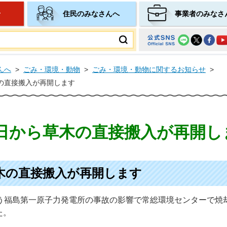
せ
住民のみなさんへ
事業者のみなさ
ムページ
んへ
>
ごみ・環境・動物
>
ごみ・環境・動物に関するお知らせ
>
木の直接搬入が再開します
1日から草木の直接搬入が再開し
草木の直接搬入が再開します
伴う福島第一原子力発電所の事故の影響で常総環境センターで焼
た。