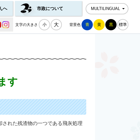
んへ
市政について
MULTILINGUAL
公式SNS一覧
大
小
青
黄
黒
標準
文字の大きさ
背景色
ます
却された残渣物の一つである飛灰処理