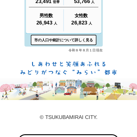
しあ
© TSUKUBAMIRAI CITY.