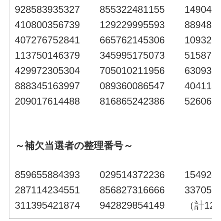
928583935327 855322481155 149046
410800356739 129229995593 889487
407276752841 665762145306 109321
113750146379 345995175073 515872
429972305304 705010211956 630934
888345163997 089360086547 404113
209017614488 816865242386 5260
～補欠当選者の整理番号～
859655884393 029514372236 154924
287114234551 856827316666 337057
311395421874 942829854149 （計1