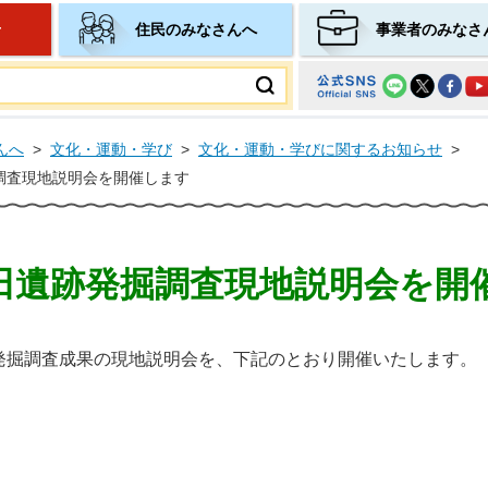
せ
住民のみなさんへ
事業者のみなさ
ムページ
んへ
>
文化・運動・学び
>
文化・運動・学びに関するお知らせ
>
調査現地説明会を開催します
田遺跡発掘調査現地説明会を開
発掘調査成果の現地説明会を、下記のとおり開催いたします。