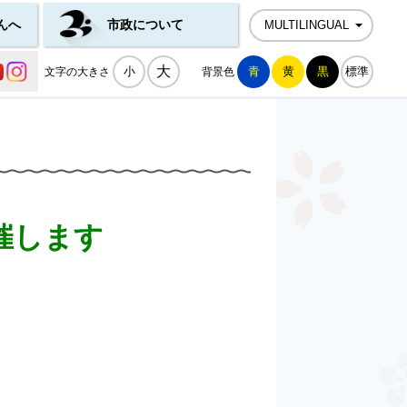
んへ
市政について
MULTILINGUAL
公式SNS一覧
大
小
青
黄
黒
標準
文字の大きさ
背景色
催します