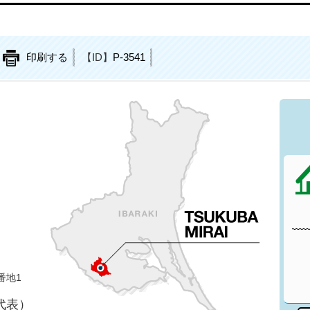
印刷する
【ID】
P-3541
番地1
（代表）