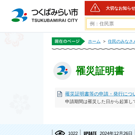
大切なお知ら
つくばみらい市公式ホー
ホーム
>
住民のみなさ
罹災証明書
罹災証明書等の申請・発行につ
申請期間は罹災した日から起算し
1022
2024年12月26日