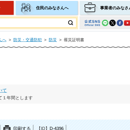
せ
住民のみなさんへ
事業者のみなさ
ムページ
んへ
>
防災・交通防犯
>
防災
>
罹災証明書
いて
て１年間とします
印刷する
【ID】
D-4396