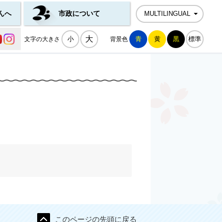
んへ
市政について
MULTILINGUAL
公式SNS一覧
大
小
青
黄
黒
標準
文字の大きさ
背景色
このページの先頭に戻る