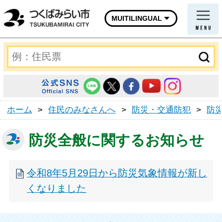
MUITILINGUAL
ホーム
>
住民のみなさんへ
>
防災・交通防犯
>
防
防災全般に関するお知らせ
令和8年5月29日から防災気象情報が新し
くなりました