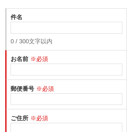
件名
0
/
300
文字以内
お名前
※必須
郵便番号
※必須
ご住所
※必須