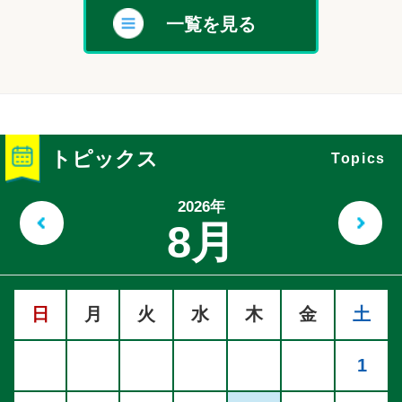
一覧を見る
トピックス
Topics
2026年
前の月へ
次
8月
日
月
火
水
木
金
土
1