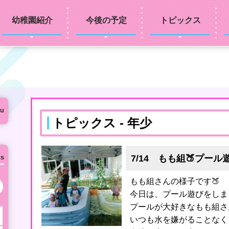
幼稚園紹介
今後の予定
トピックス
u
トピックス - 年少
7/14 もも組🍑プール
cs
もも組さんの様子です🍑
次の月へ
今日は、プール遊びをしま
プールが大好きなもも組さ
いつも水を嫌がることなく