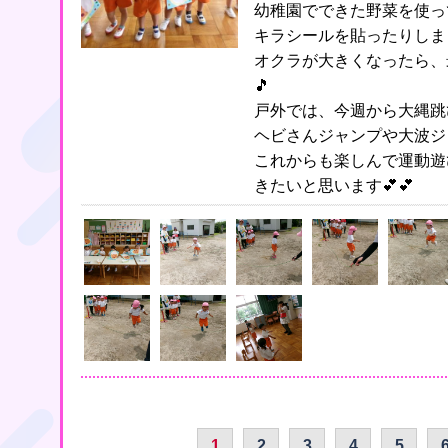
幼稚園でできた野菜を使っ
キラシールを貼ったりしま
オクラが大きくなったら、
🎵
戸外では、今週から大縄跳
ヘビさんジャンプや大波ジ
これからも楽しんで運動遊
きたいと思います💕💕
1
2
3
4
5