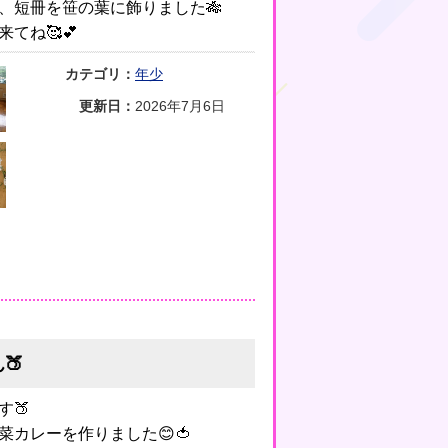
、短冊を笹の葉に飾りました🎋
てね🥰💕
カテゴリ：
年少
更新日：
2026年7月6日
🍑
す🍑
カレーを作りました😊🍅