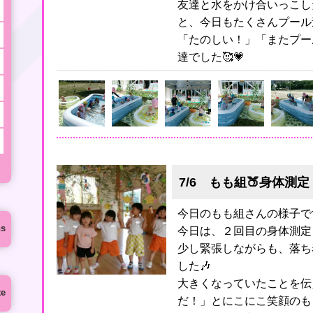
友達と水をかけ合いっこし
と、今日もたくさんプール
「たのしい！」「またプー
達でした🥰💗
7/6 もも組🍑身体測
今日のもも組さんの様子で
ns
今日は、２回目の身体測定
少し緊張しながらも、落ち
した🎶
大きくなっていたことを伝
te
だ！」とにこにこ笑顔のも