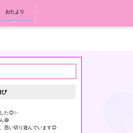
おたより
遊び
した😊✨
ん😆
、思い切り遊んでいます😉