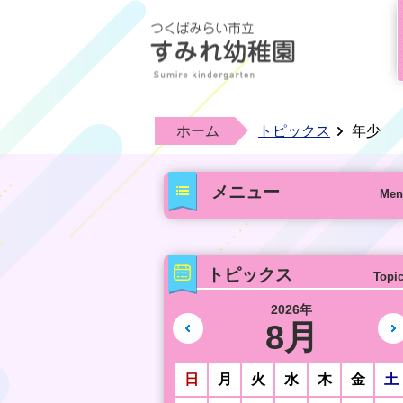
ホーム
トピックス
年少
メニュー
Men
トピックス
Topi
2026年
8月
前の月へ
日
月
火
水
木
金
土