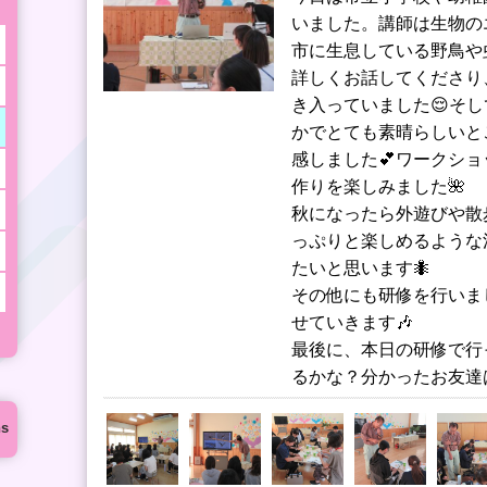
いました。講師は生物の
市に生息している野鳥や
詳しくお話してくださり
き入っていました😌そ
かでとても素晴らしいと
感しました💕ワークシ
作りを楽しみました🌺
秋になったら外遊びや散
っぷりと楽しめるような
たいと思います🐜
その他にも研修を行いま
せていきます🎶
最後に、本日の研修で行
るかな？分かったお友達
ns