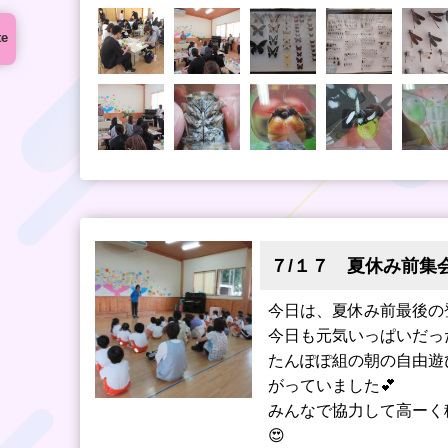
te
７/１７ 夏休み前集会
今日は、夏休み前最後の
今日も元気いっぱいだっ
たんぽぽ組の朝の自由遊
がっていました💕
みんなで協力して高ーく
😍