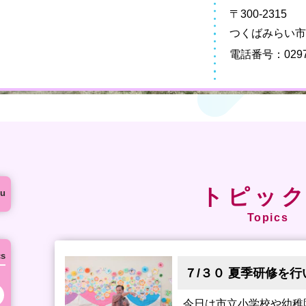
こ
〒300-2315
つくばみらい市足
電話番号：
029
トピッ
u
Topics
cs
７/３０ 夏季研修を行
次の月へ
今日は市立小学校や幼稚