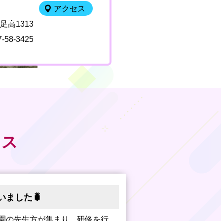
アクセス
高1313
7-58-3425
クス
いました🐛
園の先生方が集まり、研修を行