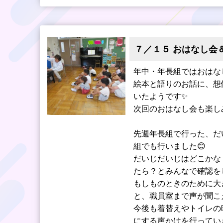
７／１５ おはなし会
年中・年長組ではおはな
絵本と語りのお話に、想
いたようです✨
次回のおはなし会も楽し
先週年長組で行った、だ
組でも行いました😊
だいじだいじはどこかな
たら？とみんなで確認を
もしものときのために大
と、職員室まで声が聞こ
今後も着替えやトイレの
にする声かけを行ってい