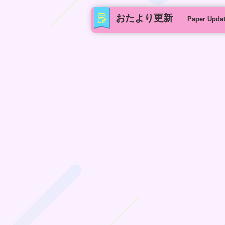
おたより更新
Paper Upda