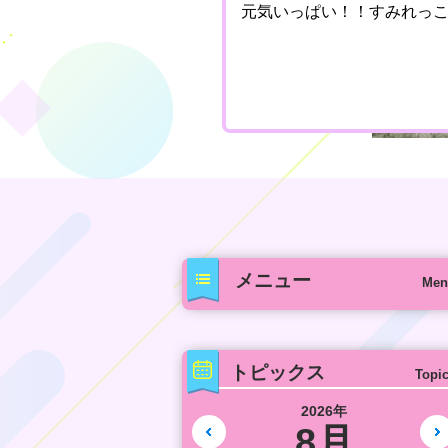
元気いっぱい！！すみれっ
メニュー
Men
トピックス
Topi
2026年
8月
前の月へ