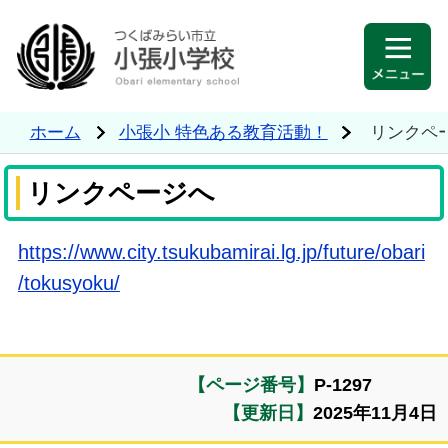
ホーム
小張小 特色ある教育活動！
リンクペ
リンクページへ
https://www.city.tsukubamirai.lg.jp/future/obari
/tokusyoku/
【ページ番号】
P-1297
【更新日】
2025年11月4日