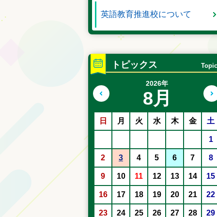
英語教育推進校について
トピックス
Topi
2026年
8月
前の月へ
日
月
火
水
木
金
土
1
2
3
4
5
6
7
8
9
10
11
12
13
14
15
16
17
18
19
20
21
22
23
24
25
26
27
28
29