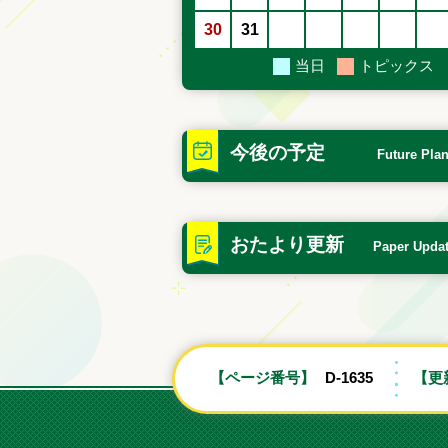
30
31
当日
トピックス
今後の予定
Future Pla
おたより更新
Paper Upda
【ページ番号】
D-1635
【更