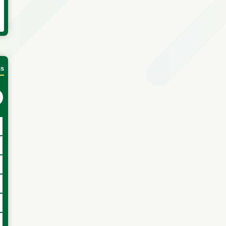
cs
次の月へ