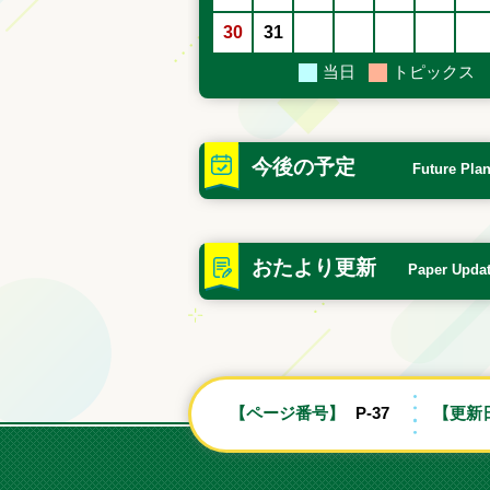
30
31
当日
トピックス
今後の予定
Future Pla
おたより更新
Paper Upda
【ページ番号】
P-37
【更新