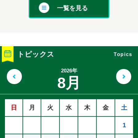
一覧を見る
トピックス
Topics
2026年
前の月へ
次
8月
日
月
火
水
木
金
土
1