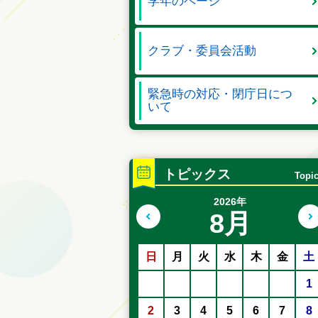
学年のページ
クラブ・委員会活動
緊急時の対応・閉庁日につ
いて
トピックス
Topi
2026年
8月
前の月へ
日
月
火
水
木
金
土
1
2
3
4
5
6
7
8