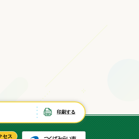
印刷する
つくばみ
クセス