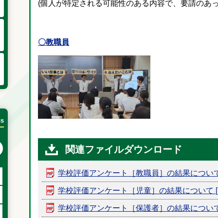
(個人が特定される可能性のある内容で、要請のあっ
〇教職員
cs
次の月へ
関連ファイルダウンロード
学校評価アンケート［教職員］の結果について [P
学校評価アンケート［児童］の結果について [PDF
学校評価アンケート［保護者］の結果について [P