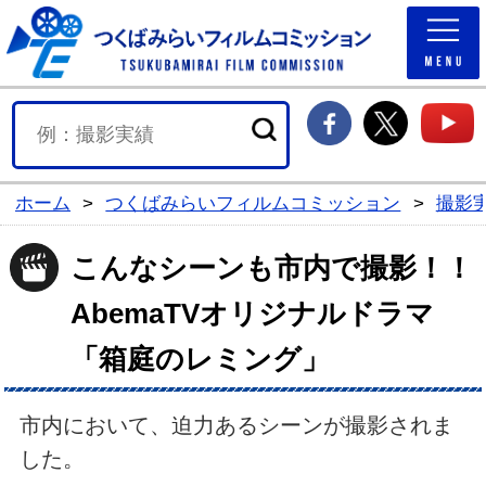
つくば
つくばみらい市F
つくば
ホーム
>
つくばみらいフィルムコミッション
>
撮影
こんなシーンも市内で撮影！！
AbemaTVオリジナルドラマ
「箱庭のレミング」
市内において、迫力あるシーンが撮影されま
した。