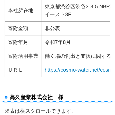
東京都渋谷区渋谷3-3-5 NBF
本社所在地
イースト3F
寄附金額
非公表
寄附年月
令和7年8月
寄附活用事業
働く場の創出と支援に関する
ＵＲＬ
https://cosmo-water.net/cosm
高久産業株式会社 様
※表は横スクロールできます。