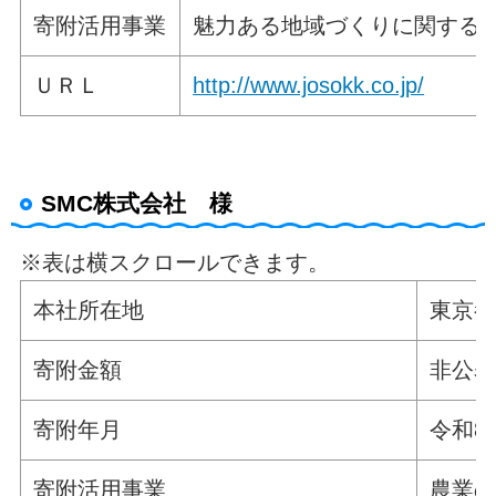
寄附活用事業
魅力ある地域づくりに関する
ＵＲＬ
http://www.josokk.co.jp/
SMC株式会社 様
※表は横スクロールできます。
本社所在地
東京都
寄附金額
非公
寄附年月
令和8
寄附活用事業
農業