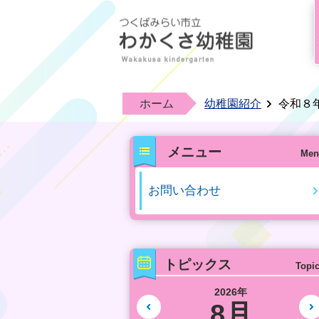
ホーム
幼稚園紹介
令和８
メニュー
Men
お問い合わせ
トピックス
Topi
2026年
8月
前の月へ