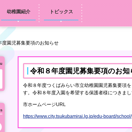
幼稚園紹介
トピックス
年度園児募集要項のお知らせ
u
令和８年度園児募集要項のお知
令和８年度つくばみらい市立幼稚園園児募集要項を
す。令和８年度入園を希望する保護者様につきまし
市ホームページURL
cs
https://www.city.tsukubamirai.lg.jp/edu-board/scho
次の月へ