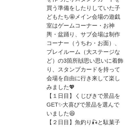
買う準備をしたりしていた子
どもたち🤩メイン会場の遊戯
室はゲームコーナー・お神
輿・盆踊り、サブ会場は制作
コーナー（うちわ・お面）、
プレイルーム（大ステージな
ど）の3箇所🙌思い思いに着飾
り、スタンプカードを持って
会場を自由に行き来して楽し
みました💖
【１日目】くじびきで景品を
GET✨大喜びで景品を選んで
いました😆
【２日目】魚釣り🎣と駄菓子