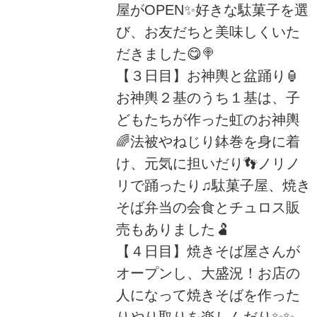
屋がOPEN✨好きな駄菓子を選
び、お友だちと美味しくいた
だきました😋🍭
【３日目】お神輿と盆踊り🏮
お神輿２基のうち１基は、子
どもたちが作った虹のお神輿
🌈法被やねじり鉢巻を身に着
け、元気に担いだり👣ノリノ
リで踊ったり♫駄菓子屋、焼き
そば弁当の会食とチュロス販
売もありました🫃
【４日目】焼きそば屋さんが
オープンし、大盛況！お店の
人になって焼きそばを作った