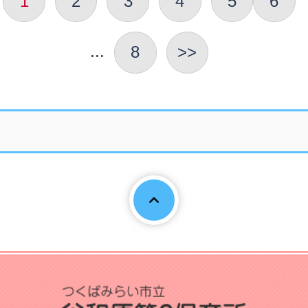
1
2
3
4
5
6
...
8
>>
Page To