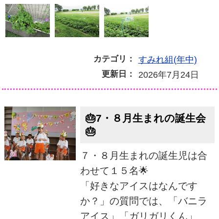
カテゴリ：
すみれ組(年中)
更新日：
2026年7月24日
🎂7・８月生まれの誕生会
🎂
７・８月生まれの誕生児は合
わせて１５名🌟
「好きなアイスはなんです
か？」の質問では、「バニラ
アイス」「ガリガリくん」