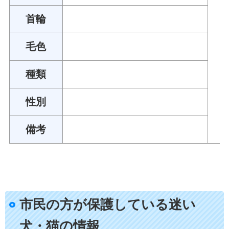
首輪
毛色
種類
性別
備考
市民の方が保護している迷い
犬・猫の情報