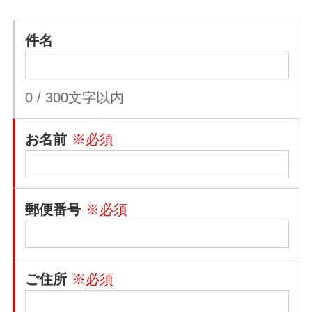
件名
0
/
300
文字以内
お名前
※必須
郵便番号
※必須
ご住所
※必須