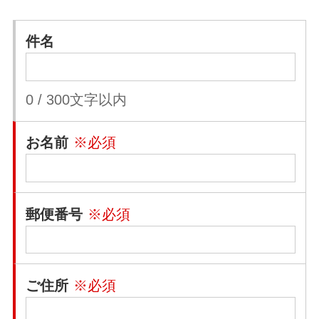
件名
0
/
300
文字以内
お名前
※必須
郵便番号
※必須
ご住所
※必須