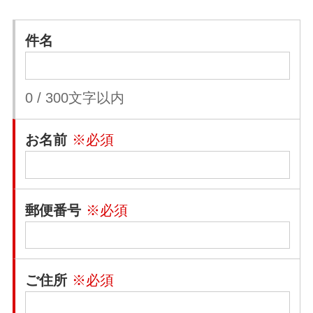
件名
0
/
300
文字以内
お名前
※必須
郵便番号
※必須
ご住所
※必須