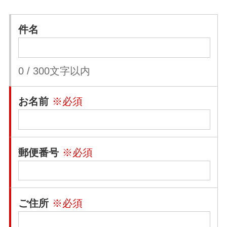
件名
0
/
300
文字以内
お名前
※必須
郵便番号
※必須
ご住所
※必須