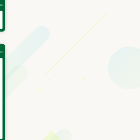
ns
te