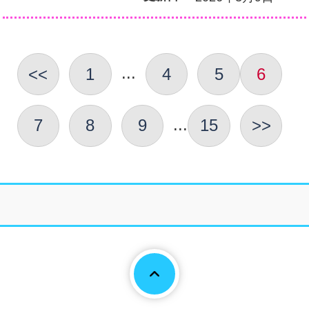
...
<<
1
4
5
6
...
7
8
9
15
>>
Page To